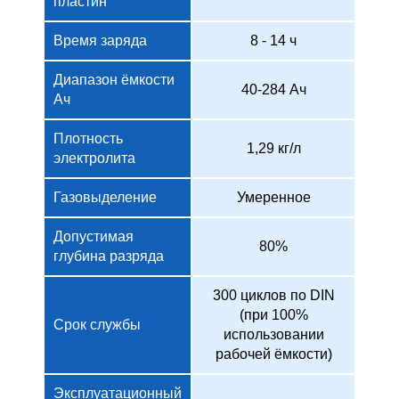
пластин
Время заряда
8 - 14 ч
Диапазон ёмкости
40-284 Ач
Ач
Плотность
1,29 кг/л
электролита
Газовыделение
Умеренное
Допустимая
80%
глубина разряда
300 циклов по DIN
(при 100%
Срок службы
использовании
рабочей ёмкости)
Эксплуатационный