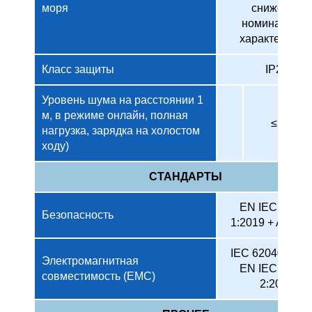
моря
снижение
номинальны
характеристи
Класс защиты
IP20
Уровень шума на расстоянии 1
м, в режиме онлайн, полная
≤ 50 дБ
нагрузка, зарядка на холостом
ходу)
СТАНДАРТЫ
EN IEC 62040
Безопасность
1:2019 + A11:2
IEC 62040-2:20
Электромагнитная
EN IEC 62040
совместимость (EМС)
2:2018