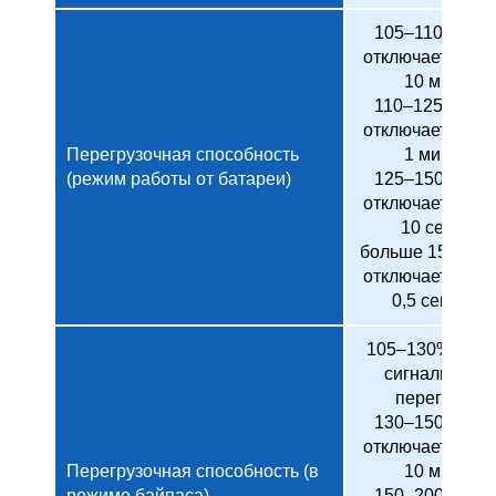
105–110%: ИБ
отключается че
10 минут
110–125%: ИБ
отключается че
Перегрузочная способность
1 минуту
(режим работы от батареи)
125–150%: И
отключается че
10 секунд
больше 150%: 
отключается че
0,5 секунды
105–130%: толь
сигнализаци
перегрузки
130–150%: И
отключается че
Перегрузочная способность (в
10 минут
режиме байпаса)
150–200%: И