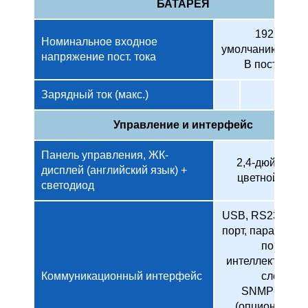
БАТАРЕЯ
192 (по
Номинальное входное
умолчанию)/216/
напряжение пост. тока
В пост. тока
Зарядный ток (макс.)
10 A
Управление и интерфейс
Панель управления, ЖК-
2,4-дюймовы
дисплей (английский язык) +
цветной экра
светодиод
USB, RS232, RS
порт, параллель
порт,
интеллектуаль
Коммуникационный интерфейс
слот,
SNMP-карта
(опционально)