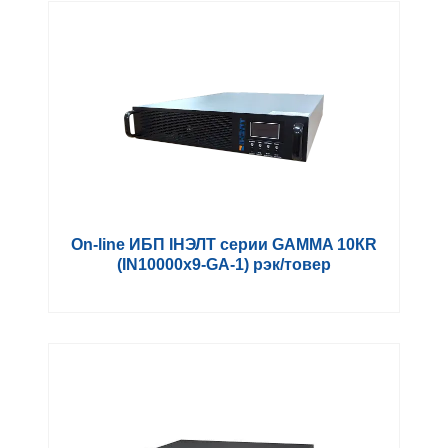
On-line ИБП IНЭЛТ серии GAMMA 10КR
(IN10000х9-GA-1) рэк/товер