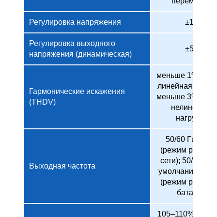
перем. тока
Регулировка напряжения
±1%
Регулировка выходного
±5%
напряжения (динамическая)
меньше 1% (пол
линейная нагруз
Гармонические искажения
меньше 3% (пол
(THDV)
нелинейная
нагрузка)
50/60 Гц ± 10
(режим работы 
сети); 50/60 Гц 
Выходная частота
умолчанию) ± 0
(режим работы 
батареи)
105–110%: пере