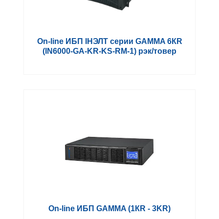
On-line ИБП IНЭЛТ серии GAMMA 6КR
(IN6000-GA-KR-KS-RM-1) рэк/товер
On-line ИБП GAMMA (1КR - 3KR)