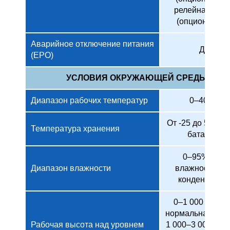
релейная пла
(опционально
Аварийное отключение питания
Да
(EPO)
УСЛОВИЯ ОКРУЖАЮЩЕЙ СРЕДЫ
Диапазон рабочих температур
0–40 °C
От -25 до 55 °C 
Температура хранения
батарей)
0–95% отн.
Диапазон влажности
влажности (бе
конденсации)
0–1 000 метро
нормальная рабо
Рабочая высота над уровнем
1 000–3 000 мет