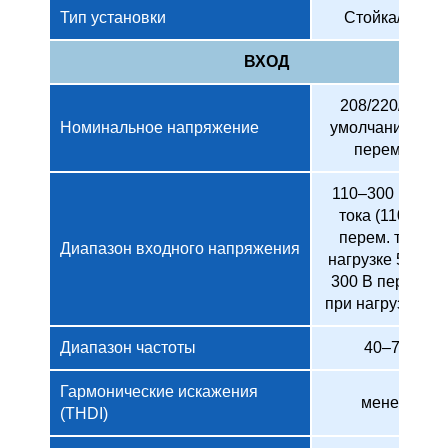
Тип установки
Стойка/Башн
ВХОД
208/220/230 (п
Номинальное напряжение
умолчанию)/24
перем. тока
110–300 В пере
тока (110–300
перем. тока п
Диапазон входного напряжения
нагрузке 50%/1
300 В перем. т
при нагрузке 10
Диапазон частоты
40–70 Гц
Гармонические искажения
менее 3%
(THDI)