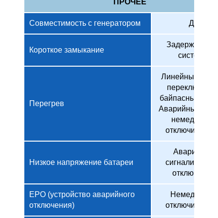
ПРОЧЕЕ
Совместимость с генератором
Да
Задержка все
Короткое замыкание
системы
Линейный режи
переключить 
байпасный реж
Перегрев
Аварийный реж
немедленно
отключить ИБ
Аварийная
Низкое напряжение батареи
сигнализация 
отключение
EPO (устройство аварийного
Немедленно
отключения)
отключить ИБ