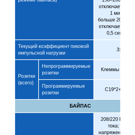
отключается че
1 минуту
больше 200%: 
отключается че
0,5 секунды
Текущий коэффициент пиковой
3:1
импульсной нагрузки
Непрограммируемые
Клеммы (L+N+
розетки
Розетки
(всего)
Программируемые
C19*2+C13*3
розетки
БАЙПАС
208/220 В пере
тока; макс.
напряжение: +