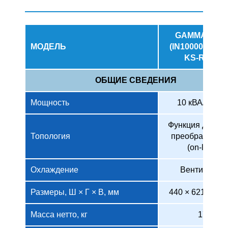
GAMMA 10K
МОДЕЛЬ
(IN10000-GA-K
KS-RM-1)
ОБЩИЕ СВЕДЕНИЯ
Мощность
10 кВА/10 кВт
Функция двойн
Топология
преобразован
(on-line)
Охлаждение
Вентилятор
Размеры, Ш × Г × В, мм
440 × 621,5 × 8
Масса нетто, кг
17