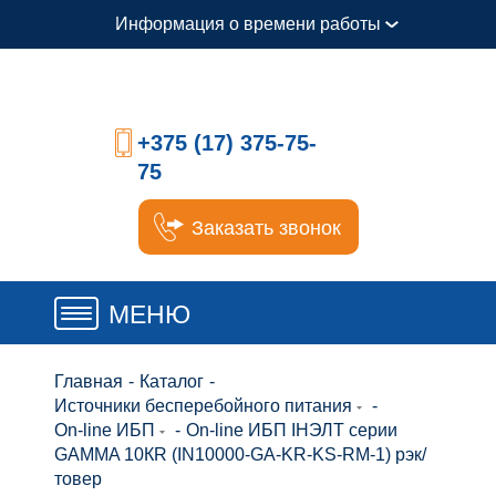
Информация о времени работы
+375 (17) 375-75-
75
Заказать звонок
МЕНЮ
Главная
-
Каталог
-
Источники бесперебойного питания
-
On-line ИБП
-
On-line ИБП IНЭЛТ серии
GAMMA 10КR (IN10000-GA-KR-KS-RM-1) рэк/
товер