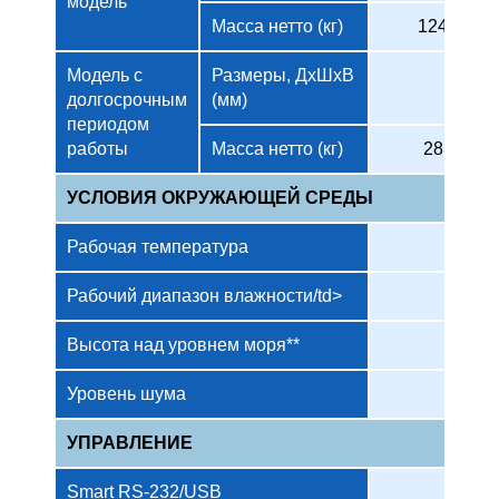
модель
Масса нетто (кг)
124
Модель с
Размеры, ДxШxВ
долгосрочным
(мм)
периодом
работы
Масса нетто (кг)
28
УСЛОВИЯ ОКРУЖАЮЩЕЙ СРЕДЫ
Рабочая температура
Рабочий диапазон влажности/td>
Высота над уровнем моря**
Уровень шума
Мен
УПРАВЛЕНИЕ
Smart RS-232/USB