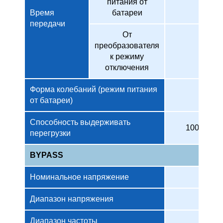
питания от
Время
батареи
передачи
От
преобразователя
к режиму
отключения
Форма колебаний (режим питания
от батареи)
Способность выдерживать
100-110% 
перегрузки
BYPASS
Номинальное напряжение
Диапазон напряжения
Диапазон частоты