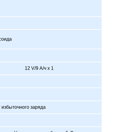
ц
соида
12 V/9 А/ч x 1
т избыточного заряда